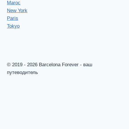
Maroc
New York
Paris
Tokyo
© 2019 - 2026 Barcelona Forever - ваш
путеводитель
Переключить
Музеи
дочернее
Национальный художественный музей Каталонии
меню
Музей Пикассо
MACBA: Музей современного искусства Барселоны