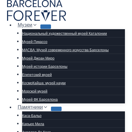
Перейти
к
содержимому
Музеи
Национальный художественный музей Каталонии
Музей Пикассо
MACBA: Музей современного искусства Барселоны
Музей Джоан Миро
Музей истории Барселоны
Египетский музей
КосмоКайша: музей науки
Морской музей
Музей ФК Барселона
Памятники
Каса-Бальо
Карьер Мила