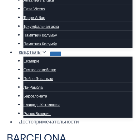
Аматлер Ла Каса
Casa Vicens
Торре Агбар
Триумфальная арка
Памятник Колумбу
Памятник Колумбу
кварталы
Eixample
Святое семейство
Побле Эспаньол
Ла-Рамбла
Барселоната
площадь Каталонии
Рынок Бокерия
Достопримечательности