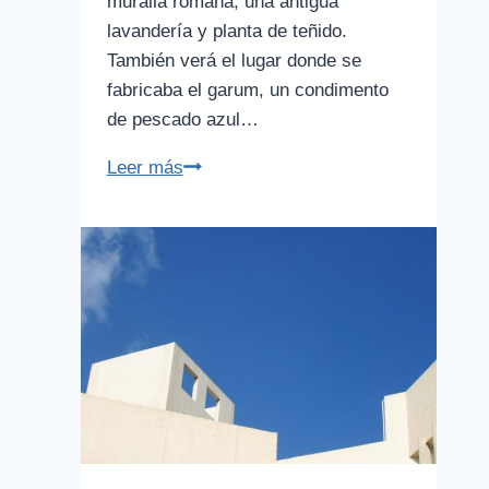
muralla romana, una antigua
lavandería y planta de teñido.
También verá el lugar donde se
fabricaba el garum, un condimento
de pescado azul…
Museo
Leer más
de
Historia
de
Barcelona