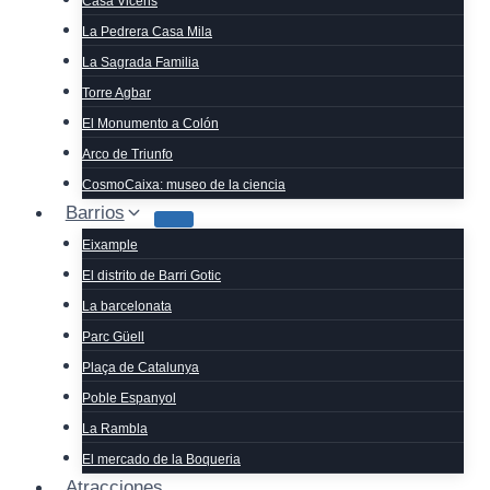
Casa Vicens
La Pedrera Casa Mila
La Sagrada Familia
Torre Agbar
El Monumento a Colón
Arco de Triunfo
CosmoCaixa: museo de la ciencia
Barrios
Eixample
El distrito de Barri Gotic
La barcelonata
Parc Güell
Plaça de Catalunya
Poble Espanyol
La Rambla
El mercado de la Boqueria
Atracciones