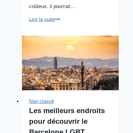
coûteux, il pourrait…
Comment
Lire la suite
passer
un
enterrement
de
vie
de
garçon
à
Barcelone
Non classé
Les meilleurs endroits
pour découvrir le
Barcelone LGBT