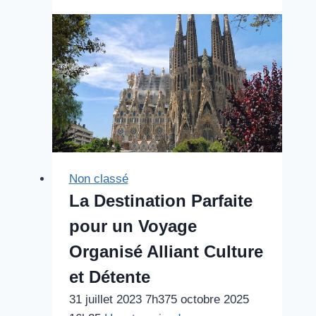
endroits
pour
découvrir
le
Barcelone
LGBT
Non classé
La Destination Parfaite
pour un Voyage
Organisé Alliant Culture
et Détente
31 juillet 2023 7h37
5 octobre 2025