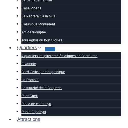
La Sagrada Familia
Casa Vicens
La Pedrera Casa Mila
Columbus Monument
Arc de triomphe
Tour Agbar ou tour Glòries
Quartiers
4 quartiers les plus emblématiques de Barcelone
Eixample
Barri Gotic quartier gothique
La Rambla
Le marché de la Boqueria
Parc Güell
Placa de catalunya
Poble Espanyol
Attractions