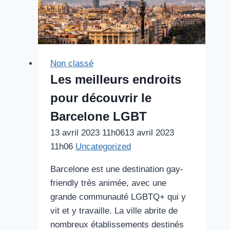
de
garçon
à
Barcelone
Non classé
Les meilleurs endroits
pour découvrir le
Barcelone LGBT
13 avril 2023 11h06
13 avril 2023
11h06
Uncategorized
Barcelone est une destination gay-
friendly très animée, avec une
grande communauté LGBTQ+ qui y
vit et y travaille. La ville abrite de
nombreux établissements destinés