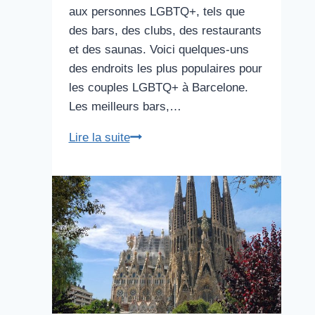
aux personnes LGBTQ+, tels que
des bars, des clubs, des restaurants
et des saunas. Voici quelques-uns
des endroits les plus populaires pour
les couples LGBTQ+ à Barcelone.
Les meilleurs bars,…
Les
Lire la suite
meilleurs
endroits
pour
découvrir
le
Barcelone
LGBT