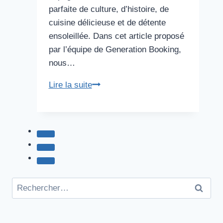
parfaite de culture, d’histoire, de
cuisine délicieuse et de détente
ensoleillée. Dans cet article proposé
par l’équipe de Generation Booking,
nous…
La
Lire la suite
Destination
Parfaite
pour
un
Voyage
Organisé
Alliant
Rechercher :
Culture
et
Détente