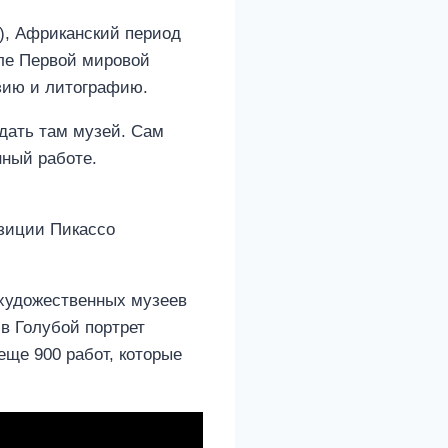
6), Африканский период
сле Первой мировой
эзию и литографию.
здать там музей. Сам
нный работе.
озиции Пикассо
 художественных музеев
в Голубой портрет
еще 900 работ, которые