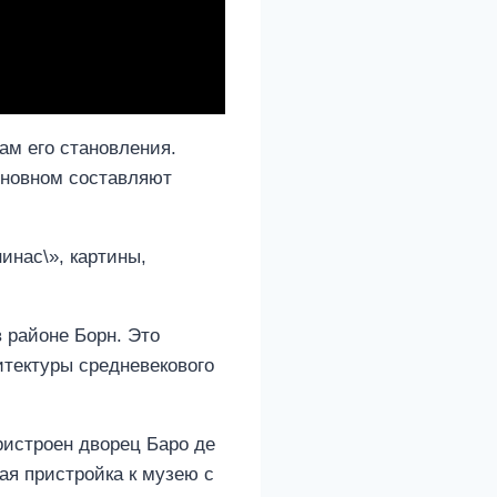
ам его становления.
сновном составляют
инас\», картины,
 районе Борн. Это
итектуры средневекового
пристроен дворец Баро де
вая пристройка к музею с