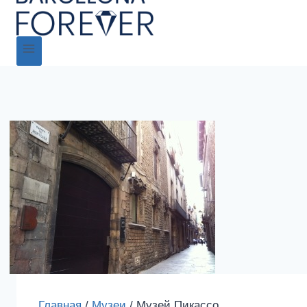
Главная
/
Музеи
/
Музей Пикассо