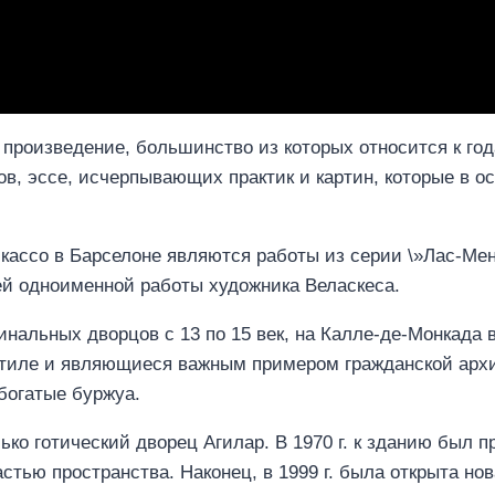
 произведение, большинство из которых относится к год
в, эссе, исчерпывающих практик и картин, которые в о
ассо в Барселоне являются работы из серии \»Лас-Мен
ей одноименной работы художника Веласкеса.
нальных дворцов с 13 по 15 век, на Калле-де-Монкада в
 стиле и являющиеся важным примером гражданской арх
богатые буржуа.
ько готический дворец Агилар. В 1970 г. к зданию был 
стью пространства. Наконец, в 1999 г. была открыта но