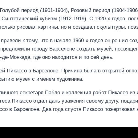
Голубой период (1901-1904), Розовый период (1904-190
и Синтетический кубизм (1912-1919). С 1920-х годов, по
только рисовал картины, но и создавал скульптуры, по
привели к тому, что в начале 1960-х годов он решил со
 предложили городу Барселоне создать музей, посвяще
-де-Монкада, где оно находится и по сей день.
узей Пикассо в Барселоне. Причина была в открытой опп
рытию музея с именем художника.
ичного секретаря Пабло и коллекция работ Пикассо из
теса Пикассо отдал дань уважения своему другу, подари
со в Барселоне. Два года спустя Пикассо пожертвовал 