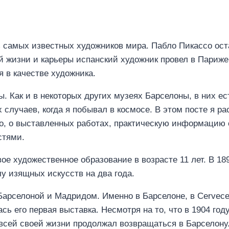
 самых известных художников мира. Пабло Пикассо ост
ей жизни и карьеры испанский художник провел в Париже,
я в качестве художника.
. Как и в некоторых других музеях Барселоны, в них е
 случаев, когда я побывал в космосе. В этом посте я ра
о, о выставленных работах, практическую информацию о
стями.
ое художественное образование в возрасте 11 лет. В 189
у изящных искусств на два года.
рселоной и Мадридом. Именно в Барселоне, в Cervecerí
ь его первая выставка. Несмотря на то, что в 1904 год
всей своей жизни продолжал возвращаться в Барселону