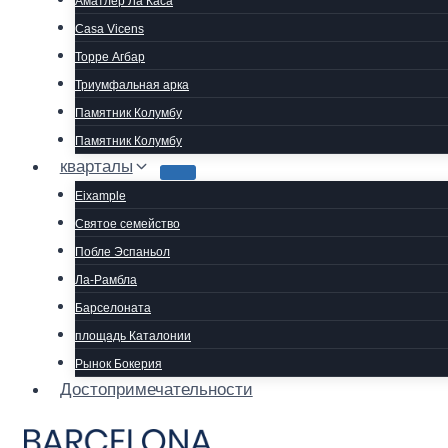
Аматлер Ла Каса
Casa Vicens
Торре Агбар
Триумфальная арка
Памятник Колумбу
Памятник Колумбу
кварталы
Eixample
Святое семейство
Побле Эспаньол
Ла-Рамбла
Барселоната
площадь Каталонии
Рынок Бокерия
Достопримечательности