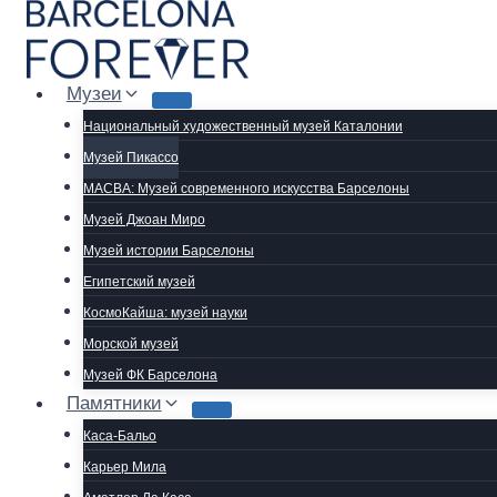
Перейти
к
содержимому
Музеи
Национальный художественный музей Каталонии
Музей Пикассо
MACBA: Музей современного искусства Барселоны
Музей Джоан Миро
Музей истории Барселоны
Египетский музей
КосмоКайша: музей науки
Морской музей
Музей ФК Барселона
Памятники
Каса-Бальо
Карьер Мила