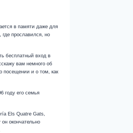
ается в памяти даже для
 где прославился, но
сть бесплатный вход в
сскажу вам немного об
 посещении и о том, как
6 году его семья
a Els Quatre Gats,
у он окончательно
.