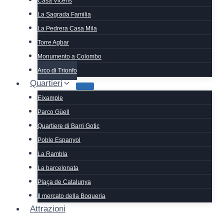
Casa Vicens
La Sagrada Familia
La Pedrera Casa Mila
Torre Agbar
Monumento a Colombo
Arco di Trionfo
Quartieri
Eixample
Parco Güell
Quartiere di Barri Gotic
Poble Espanyol
La Rambla
La barcelonata
Plaça de Catalunya
Il mercato della Boqueria
Attrazioni