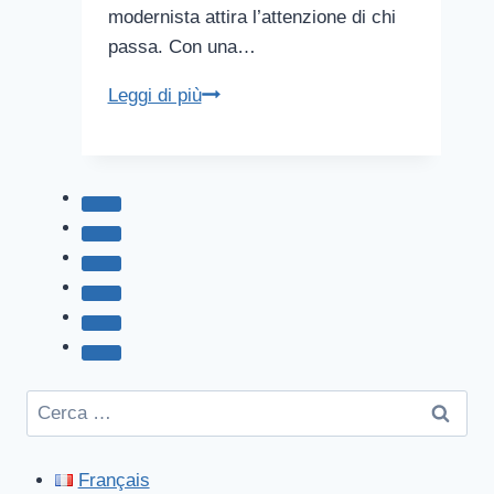
modernista attira l’attenzione di chi
passa. Con una…
Casa
Leggi di più
Batlló
Ricerca
per:
Français