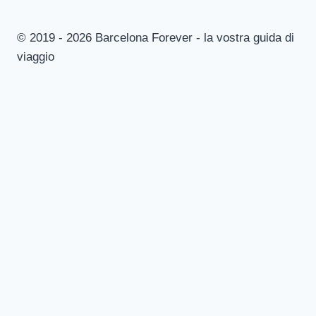
© 2019 - 2026 Barcelona Forever - la vostra guida di
viaggio
Alterna
Musei
menu
Museo Nazionale d’Arte della Catalogna
figlio
Museo storico di Barcellona
MACBA: Museo d’Arte Contemporanea di Barcellona
Museo Joan Miro
Il Museo Picasso
Museo Egizio
Museo Marittimo
CosmoCaixa: museo della scienza
Museo del FC Barcelona
Alterna
Monumenti