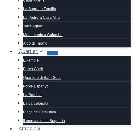
Casa Vicens
La Sagrada Familia
La Pedrera Casa Mila
Torre Agbar
Monumento a Colombo
Arco di Trionfo
Quartieri
Eixample
Parco Güell
Quartiere di Barri Gotic
Poble Espanyol
La Rambla
La barcelonata
Plaça de Catalunya
Il mercato della Boqueria
Attrazioni