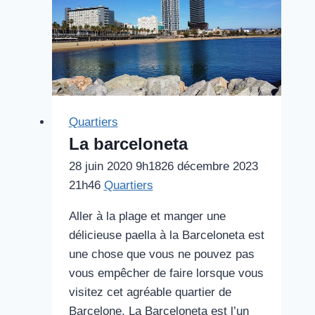
loger
à
Barcelone
pour
un
séjour
magnifique
Quartiers
La barceloneta
28 juin 2020 9h18
26 décembre 2023
21h46
Quartiers
Aller à la plage et manger une
délicieuse paella à la Barceloneta est
une chose que vous ne pouvez pas
vous empêcher de faire lorsque vous
visitez cet agréable quartier de
Barcelone. La Barceloneta est l’un