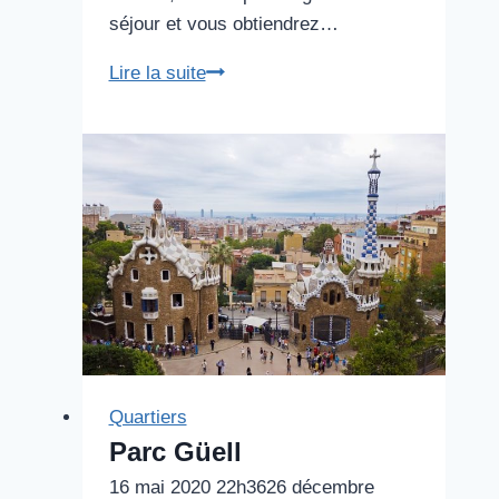
séjour et vous obtiendrez…
Meilleures
Lire la suite
plages
de
Barcelone
Quartiers
Parc Güell
16 mai 2020 22h36
26 décembre