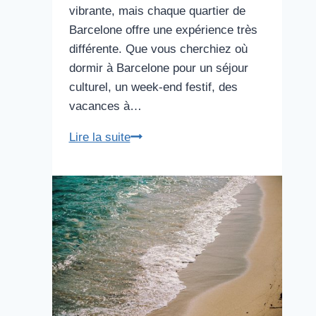
vibrante, mais chaque quartier de
Barcelone offre une expérience très
différente. Que vous cherchiez où
dormir à Barcelone pour un séjour
culturel, un week-end festif, des
vacances à…
Les
Lire la suite
meilleurs
quartiers
où
loger
à
Barcelone