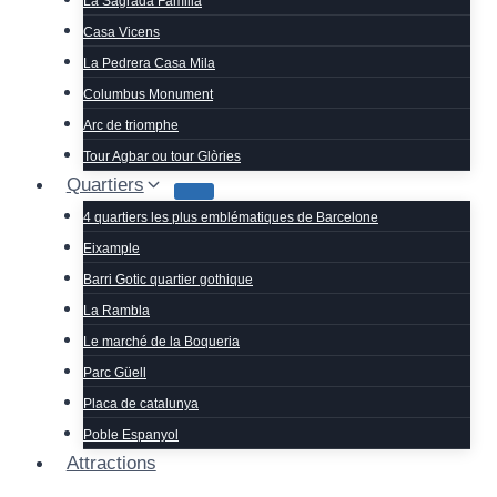
La Sagrada Familia
Casa Vicens
La Pedrera Casa Mila
Columbus Monument
Arc de triomphe
Tour Agbar ou tour Glòries
Quartiers
4 quartiers les plus emblématiques de Barcelone
Eixample
Barri Gotic quartier gothique
La Rambla
Le marché de la Boqueria
Parc Güell
Placa de catalunya
Poble Espanyol
Attractions